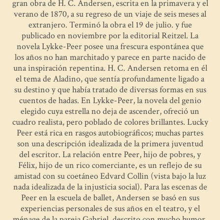
gran obra de H. C. Andersen, escrita en la primavera y el
verano de 1870, a su regreso de un viaje de seis meses al
extranjero. Terminó la obra el 19 de julio. y fue
publicado en noviembre por la editorial Reitzel. La
novela Lykke-Peer posee una frescura espontánea que
los años no han marchitado y parece en parte nacido de
una inspiración repentina. H. C. Andersen retoma en él
el tema de Aladino, que sentía profundamente ligado a
su destino y que había tratado de diversas formas en sus
cuentos de hadas. En Lykke-Peer, la novela del genio
elegido cuya estrella no deja de ascender, ofreció un
cuadro realista, pero poblado de colores brillantes. Lucky
Peer está rica en rasgos autobiográficos; muchas partes
son una descripción idealizada de la primera juventud
del escritor. La relación entre Peer, hijo de pobres, y
Félix, hijo de un rico comerciante, es un reflejo de su
amistad con su coetáneo Edvard Collin (vista bajo la luz
nada idealizada de la injusticia social). Para las escenas de
Peer en la escuela de ballet, Andersen se basó en sus
experiencias personales de sus años en el teatro, y el
ménage de la pareja Gabriel, descrito con mucho humor,