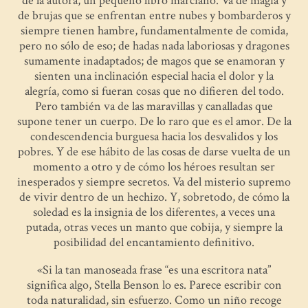
de la autora, un pequeño libro marciano. Va de magia y
de brujas que se enfrentan entre nubes y bombarderos y
siempre tienen hambre, fundamentalmente de comida,
pero no sólo de eso; de hadas nada laboriosas y dragones
sumamente inadaptados; de magos que se enamoran y
sienten una inclinación especial hacia el dolor y la
alegría, como si fueran cosas que no difieren del todo.
Pero también va de las maravillas y canalladas que
supone tener un cuerpo. De lo raro que es el amor. De la
condescendencia burguesa hacia los desvalidos y los
pobres. Y de ese hábito de las cosas de darse vuelta de un
momento a otro y de cómo los héroes resultan ser
inesperados y siempre secretos. Va del misterio supremo
de vivir dentro de un hechizo. Y, sobretodo, de cómo la
soledad es la insignia de los diferentes, a veces una
putada, otras veces un manto que cobija, y siempre la
posibilidad del encantamiento definitivo.
«Si la tan manoseada frase “es una escritora nata”
significa algo, Stella Benson lo es. Parece escribir con
toda naturalidad, sin esfuerzo. Como un niño recoge