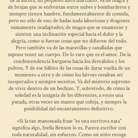
de la autora, un pequeño libro marciano. Va de magia y
de brujas que se enfrentan entre nubes y bombarderos y
siempre tienen hambre, fundamentalmente de comida,
pero no sólo de eso; de hadas nada laboriosas y dragones
sumamente inadaptados; de magos que se enamoran y
sienten una inclinación especial hacia el dolor y la
alegría, como si fueran cosas que no difieren del todo.
Pero también va de las maravillas y canalladas que
supone tener un cuerpo. De lo raro que es el amor. De la
condescendencia burguesa hacia los desvalidos y los
pobres. Y de ese hábito de las cosas de darse vuelta de un
momento a otro y de cómo los héroes resultan ser
inesperados y siempre secretos. Va del misterio supremo
de vivir dentro de un hechizo. Y, sobretodo, de cómo la
soledad es la insignia de los diferentes, a veces una
putada, otras veces un manto que cobija, y siempre la
posibilidad del encantamiento definitivo.
«Si la tan manoseada frase “es una escritora nata”
significa algo, Stella Benson lo es. Parece escribir con
toda naturalidad, sin esfuerzo. Como un niño recoge